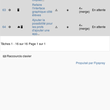
Refaire
l'interface
4+
63
⚙️
🖥
⚠️
☀️
En attente
graphique côté
(merge)
élèves
Ajouter la
possibilité pour
4+
64
⚙️
🚘 🖥
les profs
⚠️
☀️
En attente
(merge)
d'ajouter une
app
...
Tâches 1 - 16 sur 16
Page 1 sur 1
Raccourcis clavier
Propulsé par Flyspray