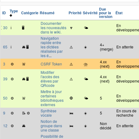
Due
Type
ID
Catégorie
Résumé
Priorité
Sévérité
pour la
État
version
Documenter
En
30
ℹ️
🖥
les nouveautés
🔽
🌤
développeme
dans le wiki.
Navigation
rapide entre
4+
65
ℹ️
🚘 🖥
les dictées
⚠️
☀️
En attente
(merge)
réalisées par
les é
...
4.xx
En
3
⚙️
🚨
CSRF Token
⚠️
⛈
(next)
développeme
Modifier
l'accès des
4.xx
En
39
⚙️
🚘 🖥
⚠️
🌤
élèves par
(next)
développeme
QRcode
Mettre à jour
certaines
En
50
⚙️
🚨
🛑
🌤
5
bibliothèques
développeme
externes
Synthèse
En cours de
9
⚙️
📝 ⚙️
🛌
☀️
5
vocale
recherche
Notion de
Non
12
⚙️
🚘
groupe dans
🛌
☀️
En attente
décidé
une classe
Possibilité de