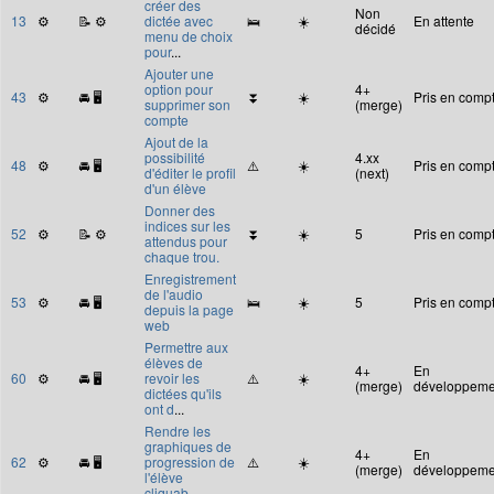
créer des
Non
13
⚙️
📝 ⚙️
dictée avec
🛌
☀️
En attente
décidé
menu de choix
pour
...
Ajouter une
option pour
4+
43
⚙️
🚘 🖥
⏬
☀️
Pris en comp
supprimer son
(merge)
compte
Ajout de la
possibilité
4.xx
48
⚙️
🚘 🖥
⚠️
☀️
Pris en comp
d'éditer le profil
(next)
d'un élève
Donner des
indices sur les
52
⚙️
📝 ⚙️
⏬
☀️
5
Pris en comp
attendus pour
chaque trou.
Enregistrement
de l'audio
53
⚙️
🚘 🖥
🛌
☀️
5
Pris en comp
depuis la page
web
Permettre aux
élèves de
4+
En
60
⚙️
🚘 🖥
revoir les
⚠️
☀️
(merge)
développeme
dictées qu'ils
ont d
...
Rendre les
graphiques de
4+
En
62
⚙️
🚘 🖥
progression de
⚠️
☀️
(merge)
développeme
l'élève
cliquab
...