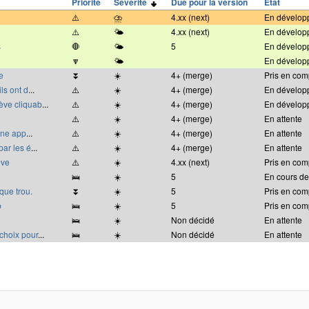
Priorité
Sévérité
Due pour la version
État
⚠️
⛈
4.xx (next)
En dévelop
⚠️
🌤
4.xx (next)
En dévelop
s
🛑
🌤
5
En dévelop
🔽
🌤
En dévelop
e
⏬
☀️
4+ (merge)
Pris en com
ls ont d
...
⚠️
☀️
4+ (merge)
En dévelop
ève cliquab
...
⚠️
☀️
4+ (merge)
En dévelop
⚠️
☀️
4+ (merge)
En attente
 une app
...
⚠️
☀️
4+ (merge)
En attente
par les é
...
⚠️
☀️
4+ (merge)
En attente
ève
⚠️
☀️
4.xx (next)
Pris en com
🛌
☀️
5
En cours de
que trou.
⏬
☀️
5
Pris en com
b
🛌
☀️
5
Pris en com
🛌
☀️
Non décidé
En attente
 choix pour
...
🛌
☀️
Non décidé
En attente