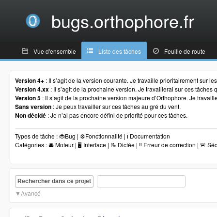
bugs.orthophore.fr
Vue d'ensemble
Liste des tâches
Feuille de route
Version 4+
: Il s’agit de la version courante. Je travaille prioritairement sur l
Version 4.xx
: Il s’agit de la prochaine version. Je travaillerai sur ces tâche
Version 5
: Il s’agit de la prochaine version majeure d’Orthophore. Je travaill
Sans version
: Je peux travailler sur ces tâches au gré du vent.
Non décidé
: Je n’ai pas encore défini de priorité pour ces tâches.
Types de tâche : 🐞Bug | ⚙️Fonctionnalité | ℹ️ Documentation
Catégories : 🚘 Moteur | 🖥 Interface | 📝 Dictée | ‼️ Erreur de correction | 🚨 Sé
Rechercher dans ce projet
Avancé