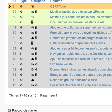
ID
Type
Catégorie
Résumé
3
⚙️
🚨
CSRF Token
39
⚙️
🚘 🖥
Modifier l'accès des élèves par QRcode
50
⚙️
🚨
Mettre à jour certaines bibliothèques externe
30
ℹ️
🖥
Documenter les nouveautés dans le wiki.
43
⚙️
🚘 🖥
Ajouter une option pour supprimer son compt
60
⚙️
🚘 🖥
Permettre aux élèves de revoir les dictées qu'i
62
⚙️
🚘 🖥
Rendre les graphiques de progression de l'él
63
⚙️
🖥
Refaire l'interface graphique côté élèves
64
⚙️
🚘 🖥
Ajouter la possibilité pour les profs d'ajouter
65
ℹ️
🚘 🖥
Navigation rapide entre les dictées réalisées 
48
⚙️
🚘 🖥
Ajout de la possibilité d'éditer le profil d'un él
9
⚙️
📝 ⚙️
Synthèse vocale
52
⚙️
📝 ⚙️
Donner des indices sur les attendus pour cha
53
⚙️
🚘 🖥
Enregistrement de l'audio depuis la page we
12
⚙️
🚘
Notion de groupe dans une classe
13
⚙️
📝 ⚙️
Possibilité de créer des dictée avec menu de
Tâches 1 - 16 sur 16
Page 1 sur 1
Raccourcis clavier