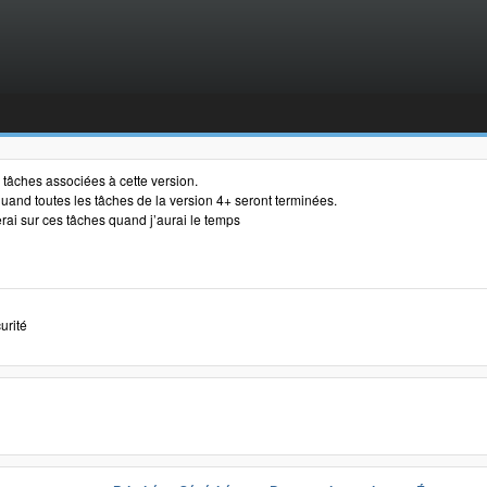
es tâches associées à cette version.
s quand toutes les tâches de la version 4+ seront terminées.
erai sur ces tâches quand j’aurai le temps
curité