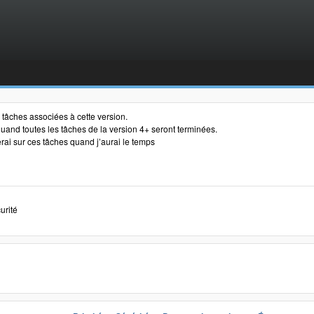
es tâches associées à cette version.
s quand toutes les tâches de la version 4+ seront terminées.
erai sur ces tâches quand j’aurai le temps
curité