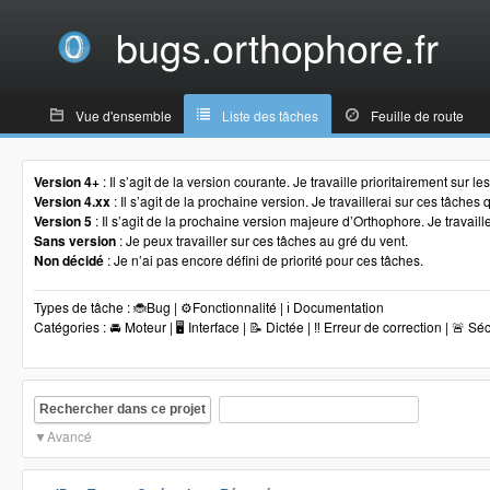
bugs.orthophore.fr
Vue d'ensemble
Liste des tâches
Feuille de route
Version 4+
: Il s’agit de la version courante. Je travaille prioritairement sur l
Version 4.xx
: Il s’agit de la prochaine version. Je travaillerai sur ces tâche
Version 5
: Il s’agit de la prochaine version majeure d’Orthophore. Je travaill
Sans version
: Je peux travailler sur ces tâches au gré du vent.
Non décidé
: Je n’ai pas encore défini de priorité pour ces tâches.
Types de tâche : 🐞Bug | ⚙️Fonctionnalité | ℹ️ Documentation
Catégories : 🚘 Moteur | 🖥 Interface | 📝 Dictée | ‼️ Erreur de correction | 🚨 Sé
Rechercher dans ce projet
Avancé