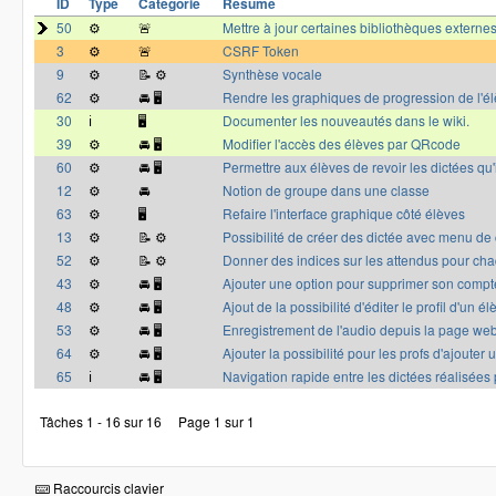
ID
Type
Catégorie
Résumé
50
⚙️
🚨
Mettre à jour certaines bibliothèques externe
3
⚙️
🚨
CSRF Token
9
⚙️
📝 ⚙️
Synthèse vocale
62
⚙️
🚘 🖥
Rendre les graphiques de progression de l'él
30
ℹ️
🖥
Documenter les nouveautés dans le wiki.
39
⚙️
🚘 🖥
Modifier l'accès des élèves par QRcode
60
⚙️
🚘 🖥
Permettre aux élèves de revoir les dictées qu'i
12
⚙️
🚘
Notion de groupe dans une classe
63
⚙️
🖥
Refaire l'interface graphique côté élèves
13
⚙️
📝 ⚙️
Possibilité de créer des dictée avec menu de
52
⚙️
📝 ⚙️
Donner des indices sur les attendus pour cha
43
⚙️
🚘 🖥
Ajouter une option pour supprimer son compt
48
⚙️
🚘 🖥
Ajout de la possibilité d'éditer le profil d'un él
53
⚙️
🚘 🖥
Enregistrement de l'audio depuis la page we
64
⚙️
🚘 🖥
Ajouter la possibilité pour les profs d'ajouter
65
ℹ️
🚘 🖥
Navigation rapide entre les dictées réalisées 
Tâches 1 - 16 sur 16
Page 1 sur 1
Raccourcis clavier