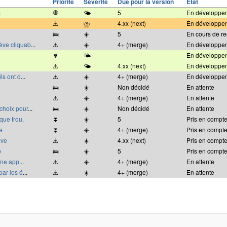
Priorité
Sévérité
Due pour la version
État
s
🛑
🌤
5
En développe
⚠️
⛈
4.xx (next)
En développe
🛌
☀️
5
En cours de r
ève cliquab
...
⚠️
☀️
4+ (merge)
En développe
🔽
🌤
En développe
⚠️
🌤
4.xx (next)
En développe
ls ont d
...
⚠️
☀️
4+ (merge)
En développe
🛌
☀️
Non décidé
En attente
⚠️
☀️
4+ (merge)
En attente
 choix pour
...
🛌
☀️
Non décidé
En attente
que trou.
⏬
☀️
5
Pris en compt
e
⏬
☀️
4+ (merge)
Pris en compt
ève
⚠️
☀️
4.xx (next)
Pris en compt
b
🛌
☀️
5
Pris en compt
 une app
...
⚠️
☀️
4+ (merge)
En attente
par les é
...
⚠️
☀️
4+ (merge)
En attente