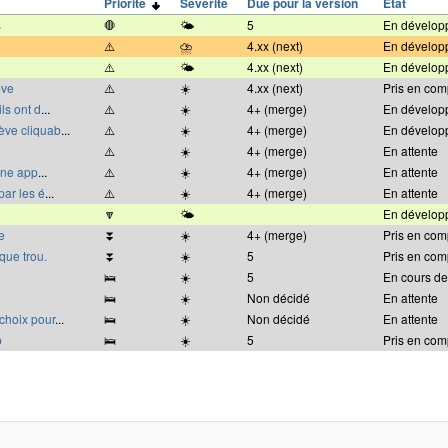
Priorité
Sévérité
Due pour la version
État
s
🛑
🌤
5
En dévelop
⚠️
⛈
4.xx (next)
En dévelop
⚠️
🌤
4.xx (next)
En dévelop
ève
⚠️
☀️
4.xx (next)
Pris en com
ls ont d
...
⚠️
☀️
4+ (merge)
En dévelop
ève cliquab
...
⚠️
☀️
4+ (merge)
En dévelop
⚠️
☀️
4+ (merge)
En attente
 une app
...
⚠️
☀️
4+ (merge)
En attente
par les é
...
⚠️
☀️
4+ (merge)
En attente
🔽
🌤
En dévelop
e
⏬
☀️
4+ (merge)
Pris en com
que trou.
⏬
☀️
5
Pris en com
🛌
☀️
5
En cours de
🛌
☀️
Non décidé
En attente
 choix pour
...
🛌
☀️
Non décidé
En attente
b
🛌
☀️
5
Pris en com