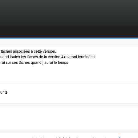
es tâches associées à cette version.
s quand toutes les tâches de la version 4+ seront terminées.
erai sur ces tâches quand j’aurai le temps
curité