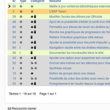
ID
Type
Catégorie
Résumé
50
⚙️
🚨
Mettre à jour certaines bibliothèques externe
3
⚙️
🚨
CSRF Token
39
⚙️
🚘 🖥
Modifier l'accès des élèves par QRcode
48
⚙️
🚘 🖥
Ajout de la possibilité d'éditer le profil d'un él
60
⚙️
🚘 🖥
Permettre aux élèves de revoir les dictées qu'i
62
⚙️
🚘 🖥
Rendre les graphiques de progression de l'él
63
⚙️
🖥
Refaire l'interface graphique côté élèves
64
⚙️
🚘 🖥
Ajouter la possibilité pour les profs d'ajouter
65
ℹ️
🚘 🖥
Navigation rapide entre les dictées réalisées 
30
ℹ️
🖥
Documenter les nouveautés dans le wiki.
43
⚙️
🚘 🖥
Ajouter une option pour supprimer son compt
52
⚙️
📝 ⚙️
Donner des indices sur les attendus pour cha
9
⚙️
📝 ⚙️
Synthèse vocale
12
⚙️
🚘
Notion de groupe dans une classe
13
⚙️
📝 ⚙️
Possibilité de créer des dictée avec menu de
53
⚙️
🚘 🖥
Enregistrement de l'audio depuis la page we
Tâches 1 - 16 sur 16
Page 1 sur 1
Raccourcis clavier