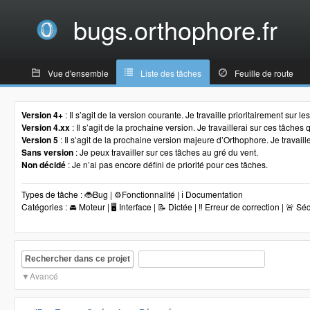
bugs.orthophore.fr
Vue d'ensemble
Liste des tâches
Feuille de route
Version 4+
: Il s’agit de la version courante. Je travaille prioritairement sur l
Version 4.xx
: Il s’agit de la prochaine version. Je travaillerai sur ces tâche
Version 5
: Il s’agit de la prochaine version majeure d’Orthophore. Je travaill
Sans version
: Je peux travailler sur ces tâches au gré du vent.
Non décidé
: Je n’ai pas encore défini de priorité pour ces tâches.
Types de tâche : 🐞Bug | ⚙️Fonctionnalité | ℹ️ Documentation
Catégories : 🚘 Moteur | 🖥 Interface | 📝 Dictée | ‼️ Erreur de correction | 🚨 Sé
Rechercher dans ce projet
Avancé