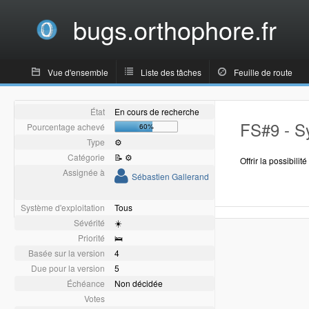
bugs.orthophore.fr
Vue d'ensemble
Liste des tâches
Feuille de route
État
En cours de recherche
FS#9 - S
Pourcentage achevé
60%
Type
⚙️
Catégorie
📝 ⚙️
Offrir la possibilit
Assignée à
Sébastien Gallerand
Système d'exploitation
Tous
Sévérité
☀️
Priorité
🛌
Basée sur la version
4
Due pour la version
5
Échéance
Non décidée
Votes