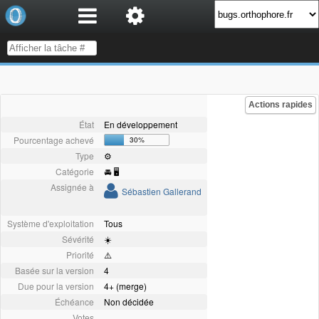
Actions rapides
État
En développement
Pourcentage achevé
30%
Type
⚙️
Catégorie
🚘 🖥
Assignée à
Sébastien Gallerand
Système d'exploitation
Tous
Sévérité
☀️
Priorité
⚠️
Basée sur la version
4
Due pour la version
4+ (merge)
Échéance
Non décidée
Votes