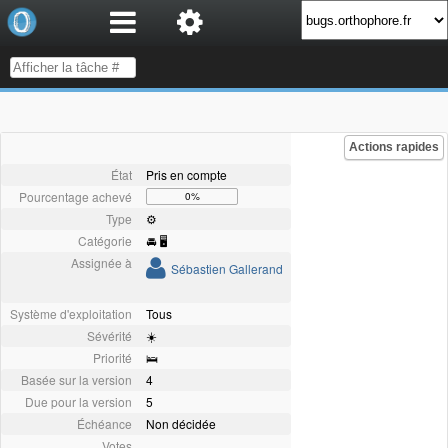
Actions rapides
État
Pris en compte
Pourcentage achevé
0%
Type
⚙️
Catégorie
🚘 🖥
Assignée à
Sébastien Gallerand
Système d'exploitation
Tous
Sévérité
☀️
Priorité
🛌
Basée sur la version
4
Due pour la version
5
Échéance
Non décidée
Votes