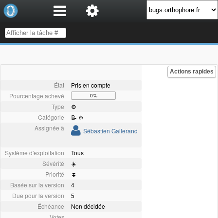
Actions rapides
État
Pris en compte
Pourcentage achevé
0%
Type
⚙️
Catégorie
📝 ⚙️
Assignée à
Sébastien Gallerand
Système d'exploitation
Tous
Sévérité
☀️
Priorité
⏬
Basée sur la version
4
Due pour la version
5
Échéance
Non décidée
Votes