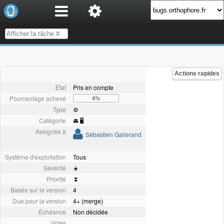
Actions rapides
État
Pris en compte
Pourcentage achevé
0%
Type
⚙️
Catégorie
🚘 🖥
Assignée à
Sébastien Gallerand
Système d'exploitation
Tous
Sévérité
☀️
Priorité
⏬
Basée sur la version
4
Due pour la version
4+ (merge)
Échéance
Non décidée
Votes